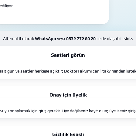
ediliyor…
Alternatif olarak
WhatsApp
veya
0532 772 80 20
ile de ulaşabilirsiniz.
Saatleri görün
ait gün ve saatler herkese açıktır; DoktorTakvimi canlı takviminden listele
Onay için üyelik
uyu onaylamak için giriş gerekir. Üye değilseniz kayıt olun; üye iseniz giriş
Gizlilik Esaslı