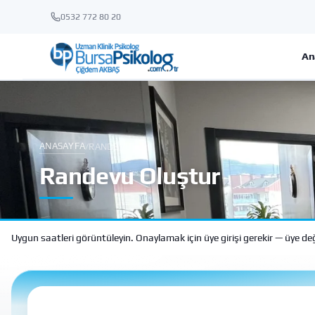
0532 772 80 20
An
ANASAYFA
/
RANDEVU
Randevu Oluştur
Uygun saatleri görüntüleyin. Onaylamak için üye girişi gerekir — üye değil