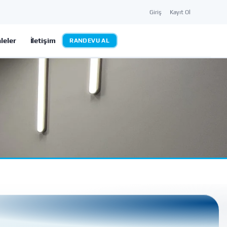
Giriş
Kayıt Ol
leler
İletişim
RANDEVU AL