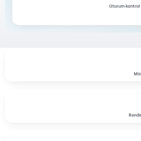
Oturum kontrol 
Müs
Randev