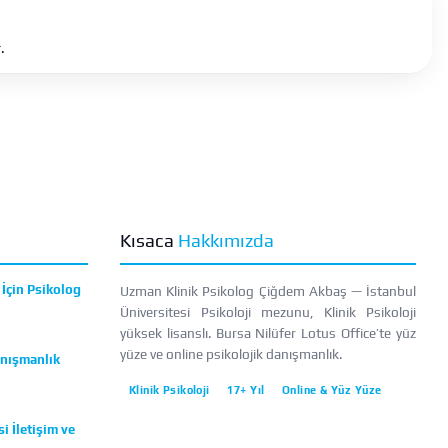
.
Kısaca
Hakkımızda
İçin Psikolog
Uzman Klinik Psikolog Çiğdem Akbaş — İstanbul
Üniversitesi Psikoloji mezunu, Klinik Psikoloji
yüksek lisanslı. Bursa Nilüfer Lotus Office’te yüz
yüze ve online psikolojik danışmanlık.
anışmanlık
Klinik Psikoloji
17+ Yıl
Online & Yüz Yüze
i İletişim ve