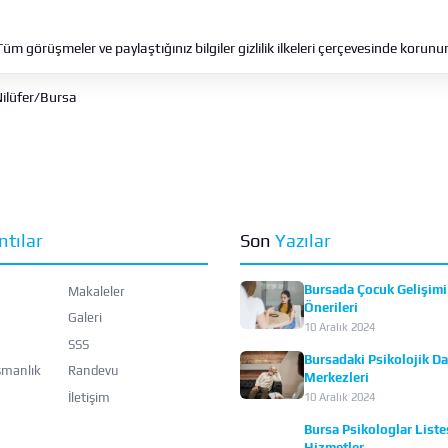
Tüm görüşmeler ve paylaştığınız bilgiler gizlilik ilkeleri çerçevesinde korunur
ilüfer
/
Bursa
ntılar
Son
Yazılar
Bursada Çocuk Gelişimi 
Makaleler
Önerileri
Galeri
10 Aralık 2024
SSS
Bursadaki Psikolojik D
şmanlık
Randevu
Merkezleri
İletişim
10 Aralık 2024
Bursa Psikologlar Listes
Hizmetler