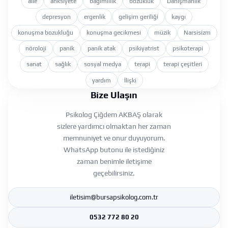
aile
anksiyete
bağımlılık
bozukluk
Danışmanlık
depresyon
ergenlik
gelişim geriliği
kaygı
konuşma bozukluğu
konuşma gecikmesi
müzik
Narsisizm
nöroloji
panik
panik atak
psikiyatrist
psikoterapi
sanat
sağlık
sosyal medya
terapi
terapi çeşitleri
yardım
İlişki
Bize Ulaşın
Psikolog Çiğdem AKBAŞ olarak
sizlere yardımcı olmaktan her zaman
memnuniyet ve onur duyuyorum.
WhatsApp butonu ile istediğiniz
zaman benimle iletişime
geçebilirsiniz.
iletisim@bursapsikolog.com.tr
0532 772 80 20