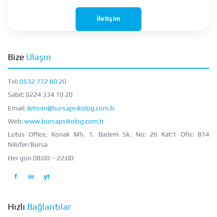
İletişim
Bize
Ulaşın
Tel:
0532 772 80 20
Sabit:
0224 334 10 20
Email:
iletisim@bursapsikolog.com.tr
Web:
www.bursapsikolog.com.tr
Lotus Office, Konak Mh. 1. Badem Sk. No: 26 Kat:1 Ofis: B14
Nilüfer/Bursa
Her gün 08:00 – 22:00
f
in
yt
Hızlı
Bağlantılar