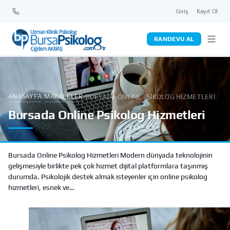
Giriş
Kayıt Ol
RANDEVU AL
ANASAYFA
MAKALELER
/
/
BURSADA ONLINE PSIKOLOG HIZMETLERI
Bursada Online Psikolog Hizmetleri
Bursada Online Psikolog Hizmetleri Modern dünyada teknolojinin
gelişmesiyle birlikte pek çok hizmet dijital platformlara taşınmış
durumda. Psikolojik destek almak isteyenler için online psikolog
hizmetleri, esnek ve…