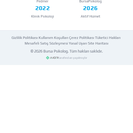
Pedmer
BursaPsikolog
2022
2026
Klinik Psikoloji
Aktif Hizmet
Gizlilik Politikası
·
Kullanım Koşulları
·
Çerez Politikası
·
Tüketici Hakları
·
Mesafeli Satış Sözleşmesi
·
Yasal Uyarı
·
Site Haritası
© 2026
Bursa Psikolog
. Tüm hakları saklıdır.
tarafından yapılmıştır