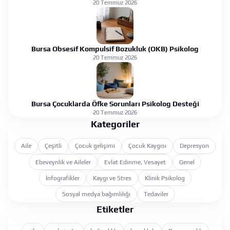
20 Temmuz 2026
Bursa Obsesif Kompulsif Bozukluk (OKB) Psikolog
20 Temmuz 2026
Bursa Çocuklarda Öfke Sorunları Psikolog Desteği
20 Temmuz 2026
Kategoriler
Aile
Çeşitli
Çocuk gelişimi
Çocuk Kaygısı
Depresyon
Ebeveynlik ve Aileler
Evlat Edinme, Vesayet
Genel
İnfografikler
Kaygı ve Stres
Klinik Psikolog
Sosyal medya bağımlılığı
Tedaviler
Etiketler