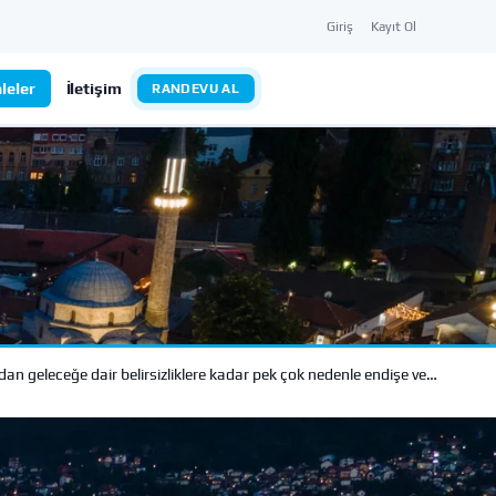
Giriş
Kayıt Ol
leler
İletişim
RANDEVU AL
dan geleceğe dair belirsizliklere kadar pek çok nedenle endişe ve…