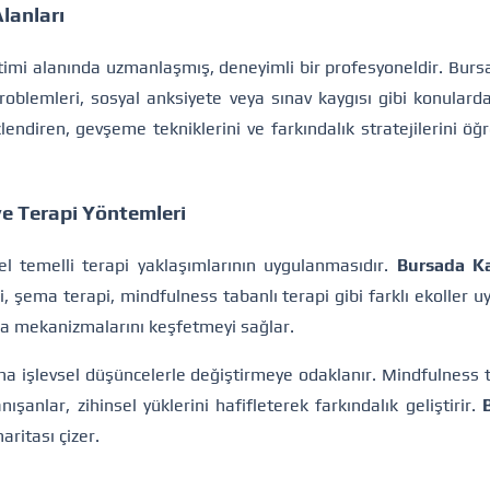
lanları
etimi alanında uzmanlaşmış, deneyimli bir profesyoneldir. Burs
problemleri, sosyal anksiyete veya sınav kaygısı gibi konularda
lendiren, gevşeme tekniklerini ve farkındalık stratejilerini öğ
ve Terapi Yöntemleri
el temelli terapi yaklaşımlarının uygulanmasıdır.
Bursada Ka
pi, şema terapi, mindfulness tabanlı terapi gibi farklı ekoller 
ma mekanizmalarını keşfetmeyi sağlar.
a işlevsel düşüncelerle değiştirmeye odaklanır. Mindfulness t
anlar, zihinsel yüklerini hafifleterek farkındalık geliştirir.
aritası çizer.