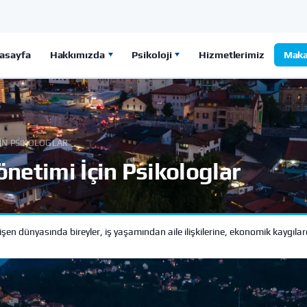
asayfa
Hakkımızda
Psikoloji
Hizmetlerimiz
Maka
ÇIN PSIKOLOGLAR
netimi İçin Psikologlar
n dünyasında bireyler, iş yaşamından aile ilişkilerine, ekonomik kaygılar