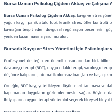
Bursa Uzman Psikolog Çiğdem Akbaş ve Çalışma A
Bursa Uzman Psikolog Çiğdem Akbaş
, kaygı ve stres yön
yoğun kaygı, panik atak, fobi, kronik stres, öfke kontrolü 
kaynağını tespit eden, duygusal regülasyon becerilerini güç
yeniden kazanmasına yardımcı olur.
Bursada Kaygı ve Stres Yönetimi İçin Psikologlar 
Profesyonel desteğin en önemli unsurlarından biri, bilims
davranışçı terapi (BDT), duygu odaklı terapi, varoluşçu tera
düşünce kalıplarını, otomatik olumsuz inançları ve başa çık
Örneğin, BDT kaygıyı tetikleyen düşünceleri tanımaya ve dah
kapılmadan duyguların gözlemlenmesini sağlar. Böylece danış
ihtiyaçlarına uygun terapi yöntemini seçerek bireysel bir yol h
Kaygı ve Stresle Başa Çıkma Yolları