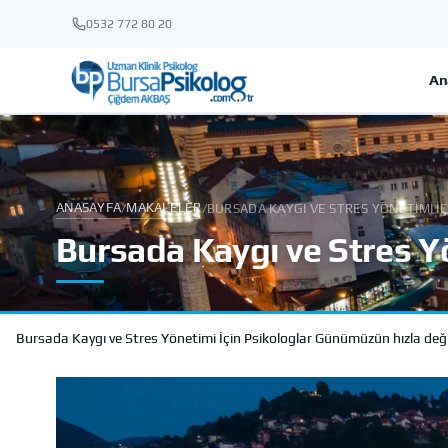
0532 772 80 20
An
ANASAYFA
MAKALELER
/
/
BURSADA KAYGI VE STRES YÖNETIMI İ
Bursada Kaygı ve Stres Yö
Bursada Kaygı ve Stres Yönetimi İçin Psikologlar Günümüzün hızla değişe