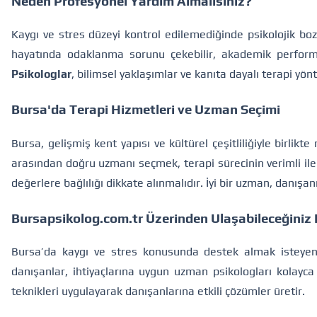
Neden Profesyonel Yardım Almalısınız?
Kaygı ve stres düzeyi kontrol edilemediğinde psikolojik bozu
hayatında odaklanma sorunu çekebilir, akademik performan
Psikologlar
, bilimsel yaklaşımlar ve kanıta dayalı terapi yön
Bursa'da Terapi Hizmetleri ve Uzman Seçimi
Bursa, gelişmiş kent yapısı ve kültürel çeşitliliğiyle birli
arasından doğru uzmanı seçmek, terapi sürecinin verimli ile
değerlere bağlılığı dikkate alınmalıdır. İyi bir uzman, danış
Bursapsikolog.com.tr Üzerinden Ulaşabileceğiniz
Bursa’da kaygı ve stres konusunda destek almak isteyen
danışanlar, ihtiyaçlarına uygun uzman psikologları kolayca 
teknikleri uygulayarak danışanlarına etkili çözümler üretir.