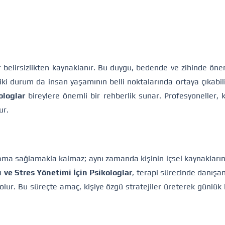
r belirsizlikten kaynaklanır. Bu duygu, bedende ve zihinde önem
r iki durum da insan yaşamının belli noktalarında ortaya çıkabil
ologlar
bireylere önemli bir rehberlik sunar. Profesyoneller, ka
ur.
ama sağlamakla kalmaz; aynı zamanda kişinin içsel kaynaklarını
 ve Stres Yönetimi İçin Psikologlar
, terapi sürecinde danışan
lur. Bu süreçte amaç, kişiye özgü stratejiler üreterek günlük h