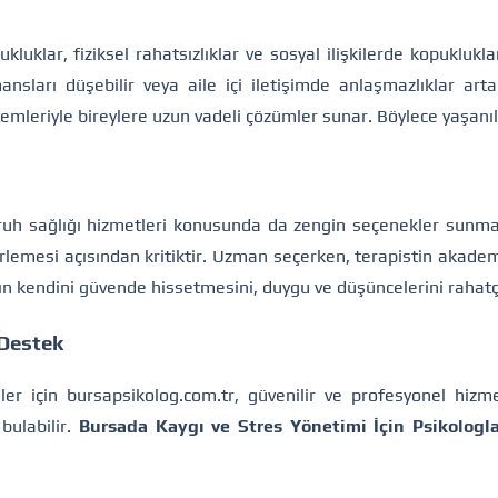
kluklar, fiziksel rahatsızlıklar ve sosyal ilişkilerde kopuklukl
sları düşebilir veya aile içi iletişimde anlaşmazlıklar art
temleriyle bireylere uzun vadeli çözümler sunar. Böylece yaşanılan
kte ruh sağlığı hizmetleri konusunda da zengin seçenekler sunm
rlemesi açısından kritiktir. Uzman seçerken, terapistin akademi
anın kendini güvende hissetmesini, duygu ve düşüncelerini rahat
 Destek
ler için
bursapsikolog.com.tr
, güvenilir ve profesyonel hizm
bulabilir.
Bursada Kaygı ve Stres Yönetimi İçin Psikologl