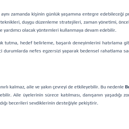
aynı zamanda kişinin günlük yaşamına entegre edebileceği pra
teknikleri, duygu düzenleme stratejileri, zaman yönetimi, öncel
ne yardımcı olacak yöntemleri kullanmaya devam edebilir.
nlük tutma, hedef belirleme, başarılı deneyimlerini hatırlama 
eyici durumlarda nefes egzersizi yaparak bedensel rahatlama sa
nırlı kalmaz, aile ve yakın çevreyi de etkileyebilir. Bu nedenle
B
rebilir. Aile üyelerinin sürece katılması, danışanın yaşadığı zo
ı becerileri sevdiklerinin desteğiyle pekiştirir.