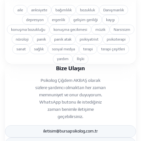
aile
anksiyete
bağımlılık
bozukluk
Danışmanlık
depresyon
ergenlik
gelişim geriliği
kaygı
konuşma bozukluğu
konuşma gecikmesi
müzik
Narsisizm
nöroloji
panik
panik atak
psikiyatrist
psikoterapi
sanat
sağlık
sosyal medya
terapi
terapi çeşitleri
yardım
İlişki
Bize Ulaşın
Psikolog Çiğdem AKBAŞ olarak
sizlere yardımcı olmaktan her zaman
memnuniyet ve onur duyuyorum.
WhatsApp butonu ile istediğiniz
zaman benimle iletişime
geçebilirsiniz.
iletisim@bursapsikolog.com.tr