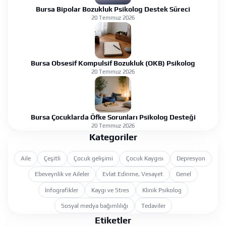
Bursa Bipolar Bozukluk Psikolog Destek Süreci
20 Temmuz 2026
Bursa Obsesif Kompulsif Bozukluk (OKB) Psikolog
20 Temmuz 2026
Bursa Çocuklarda Öfke Sorunları Psikolog Desteği
20 Temmuz 2026
Kategoriler
Aile
Çeşitli
Çocuk gelişimi
Çocuk Kaygısı
Depresyon
Ebeveynlik ve Aileler
Evlat Edinme, Vesayet
Genel
İnfografikler
Kaygı ve Stres
Klinik Psikolog
Sosyal medya bağımlılığı
Tedaviler
Etiketler