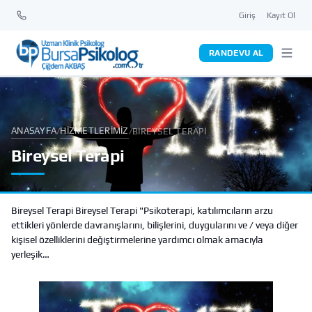
Giriş
Kayıt Ol
RANDEVU AL
ANASAYFA
HIZMETLERIMIZ
/
/
BIREYSEL TERAPI
Bireysel Terapi
Bireysel Terapi Bireysel Terapi "Psikoterapi, katılımcıların arzu
ettikleri yönlerde davranışlarını, bilişlerini, duygularını ve / veya diğer
kişisel özelliklerini değiştirmelerine yardımcı olmak amacıyla
yerleşik…