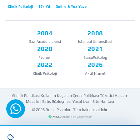
Klinik Psikoloji
17+ Yıl
Online & Yüz Yüze
2004
2008
Gazi Anadolu Lisesi
İstanbul Üniversitesi
2020
2021
Pedmer
BursaPsikolog
2022
2026
Klinik Psikoloji
Aktif Hizmet
Gizlilik Politikası
·
Kullanım Koşulları
·
Çerez Politikası
·
Tüketici Hakları
·
Mesafeli Satış Sözleşmesi
·
Yasal Uyarı
·
Site Haritası
© 2026
Bursa Psikolog
. Tüm hakları saklıdır.
WhatsApp'tan yazın
tarafından yapılmıştır