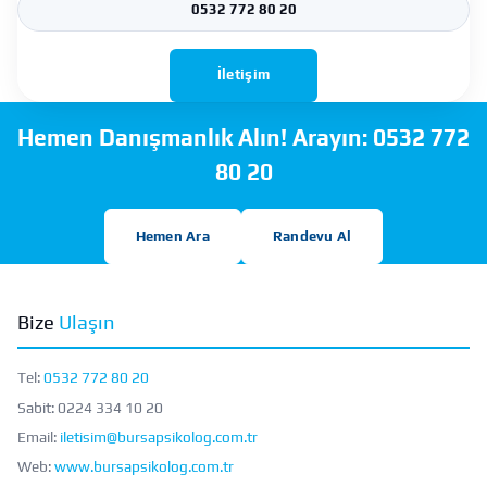
0532 772 80 20
İletişim
Hemen Danışmanlık Alın! Arayın:
0532 772
80 20
Hemen Ara
Randevu Al
Bize
Ulaşın
Tel:
0532 772 80 20
Sabit:
0224 334 10 20
Email:
iletisim@bursapsikolog.com.tr
Web:
www.bursapsikolog.com.tr