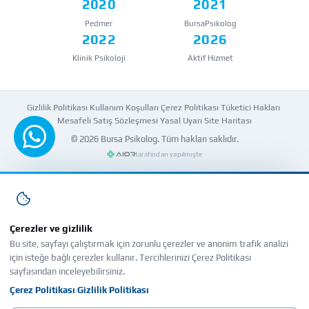
2020
2021
Pedmer
BursaPsikolog
2022
2026
Klinik Psikoloji
Aktif Hizmet
Gizlilik Politikası
·
Kullanım Koşulları
·
Çerez Politikası
·
Tüketici Hakları
·
Mesafeli Satış Sözleşmesi
·
Yasal Uyarı
·
Site Haritası
© 2026
Bursa Psikolog
. Tüm hakları saklıdır.
WhatsApp'tan yazın
tarafından yapılmıştır
Çerezler ve gizlilik
Bu site, sayfayı çalıştırmak için zorunlu çerezler ve anonim trafik analizi
için isteğe bağlı çerezler kullanır. Tercihlerinizi Çerez Politikası
sayfasından inceleyebilirsiniz.
Çerez Politikası
Gizlilik Politikası
·