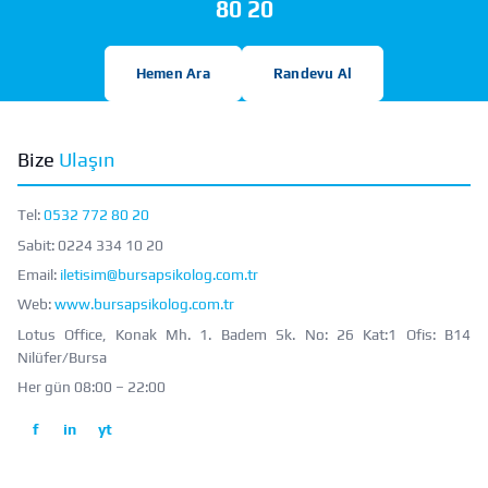
80 20
Hemen Ara
Randevu Al
Bize
Ulaşın
Tel:
0532 772 80 20
Sabit:
0224 334 10 20
Email:
iletisim@bursapsikolog.com.tr
Web:
www.bursapsikolog.com.tr
Lotus Office, Konak Mh. 1. Badem Sk. No: 26 Kat:1 Ofis: B14
Nilüfer/Bursa
Her gün 08:00 – 22:00
f
in
yt