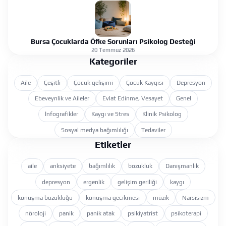
Bursa Çocuklarda Öfke Sorunları Psikolog Desteği
20 Temmuz 2026
Kategoriler
Aile
Çeşitli
Çocuk gelişimi
Çocuk Kaygısı
Depresyon
Ebeveynlik ve Aileler
Evlat Edinme, Vesayet
Genel
İnfografikler
Kaygı ve Stres
Klinik Psikolog
Sosyal medya bağımlılığı
Tedaviler
Etiketler
aile
anksiyete
bağımlılık
bozukluk
Danışmanlık
depresyon
ergenlik
gelişim geriliği
kaygı
konuşma bozukluğu
konuşma gecikmesi
müzik
Narsisizm
nöroloji
panik
panik atak
psikiyatrist
psikoterapi