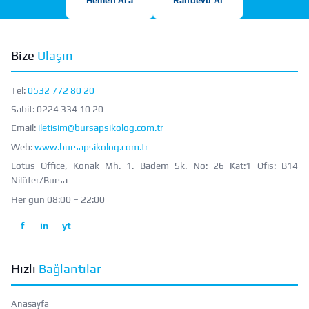
Hemen Ara
Randevu Al
Bize
Ulaşın
Tel:
0532 772 80 20
Sabit:
0224 334 10 20
Email:
iletisim@bursapsikolog.com.tr
Web:
www.bursapsikolog.com.tr
Lotus Office, Konak Mh. 1. Badem Sk. No: 26 Kat:1 Ofis: B14
Nilüfer/Bursa
Her gün 08:00 – 22:00
f
in
yt
Hızlı
Bağlantılar
Anasayfa