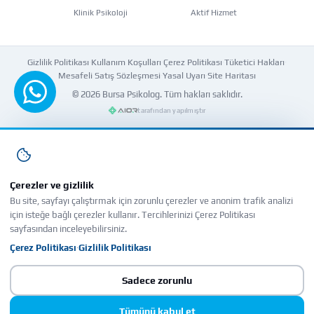
Klinik Psikoloji
Aktif Hizmet
Gizlilik Politikası
·
Kullanım Koşulları
·
Çerez Politikası
·
Tüketici Hakları
·
Mesafeli Satış Sözleşmesi
·
Yasal Uyarı
·
Site Haritası
© 2026
Bursa Psikolog
. Tüm hakları saklıdır.
WhatsApp'tan yazın
tarafından yapılmıştır
Çerezler ve gizlilik
Bu site, sayfayı çalıştırmak için zorunlu çerezler ve anonim trafik analizi
için isteğe bağlı çerezler kullanır. Tercihlerinizi Çerez Politikası
sayfasından inceleyebilirsiniz.
Çerez Politikası
Gizlilik Politikası
·
Sadece zorunlu
Tümünü kabul et