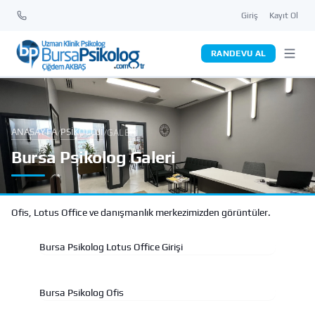
Giriş
Kayıt Ol
RANDEVU AL
ANASAYFA
PSIKOLOJI
/
/
GALERI
Bursa Psikolog Galeri
Ofis, Lotus Office ve danışmanlık merkezimizden görüntüler.
Bursa Psikolog Lotus Office Girişi
Bursa Psikolog Ofis